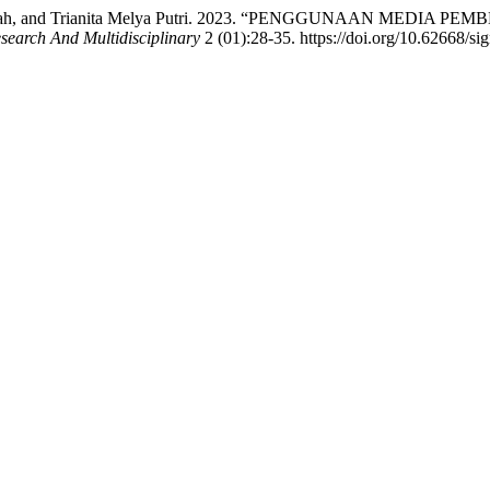
, Siti Fatimah, and Trianita Melya Putri. 2023. “PENGGUNAA
earch And Multidisciplinary
2 (01):28-35. https://doi.org/10.62668/sig