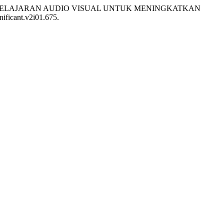
N MEDIA PEMBELAJARAN AUDIO VISUAL UNTUK MENINGKATKAN
nificant.v2i01.675.