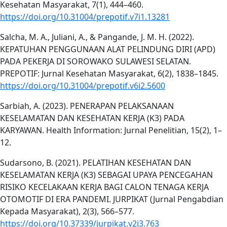
Kesehatan Masyarakat, 7(1), 444–460.
https://doi.org/10.31004/prepotif.v7i1.13281
Salcha, M. A., Juliani, A., & Pangande, J. M. H. (2022).
KEPATUHAN PENGGUNAAN ALAT PELINDUNG DIRI (APD)
PADA PEKERJA DI SOROWAKO SULAWESI SELATAN.
PREPOTIF: Jurnal Kesehatan Masyarakat, 6(2), 1838–1845.
https://doi.org/10.31004/prepotif.v6i2.5600
Sarbiah, A. (2023). PENERAPAN PELAKSANAAN
KESELAMATAN DAN KESEHATAN KERJA (K3) PADA
KARYAWAN. Health Information: Jurnal Penelitian, 15(2), 1–
12.
Sudarsono, B. (2021). PELATIHAN KESEHATAN DAN
KESELAMATAN KERJA (K3) SEBAGAI UPAYA PENCEGAHAN
RISIKO KECELAKAAN KERJA BAGI CALON TENAGA KERJA
OTOMOTIF DI ERA PANDEMI. JURPIKAT (Jurnal Pengabdian
Kepada Masyarakat), 2(3), 566–577.
https://doi.org/10.37339/jurpikat.v2i3.763