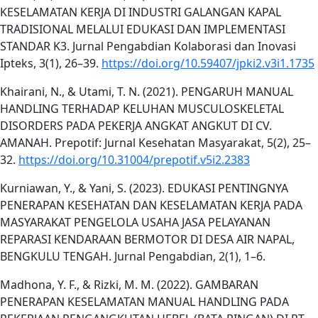
KESELAMATAN KERJA DI INDUSTRI GALANGAN KAPAL
TRADISIONAL MELALUI EDUKASI DAN IMPLEMENTASI
STANDAR K3. Jurnal Pengabdian Kolaborasi dan Inovasi
Ipteks, 3(1), 26–39.
https://doi.org/10.59407/jpki2.v3i1.1735
Khairani, N., & Utami, T. N. (2021). PENGARUH MANUAL
HANDLING TERHADAP KELUHAN MUSCULOSKELETAL
DISORDERS PADA PEKERJA ANGKAT ANGKUT DI CV.
AMANAH. Prepotif: Jurnal Kesehatan Masyarakat, 5(2), 25–
32.
https://doi.org/10.31004/prepotif.v5i2.2383
Kurniawan, Y., & Yani, S. (2023). EDUKASI PENTINGNYA
PENERAPAN KESEHATAN DAN KESELAMATAN KERJA PADA
MASYARAKAT PENGELOLA USAHA JASA PELAYANAN
REPARASI KENDARAAN BERMOTOR DI DESA AIR NAPAL,
BENGKULU TENGAH. Jurnal Pengabdian, 2(1), 1–6.
Madhona, Y. F., & Rizki, M. M. (2022). GAMBARAN
PENERAPAN KESELAMATAN MANUAL HANDLING PADA