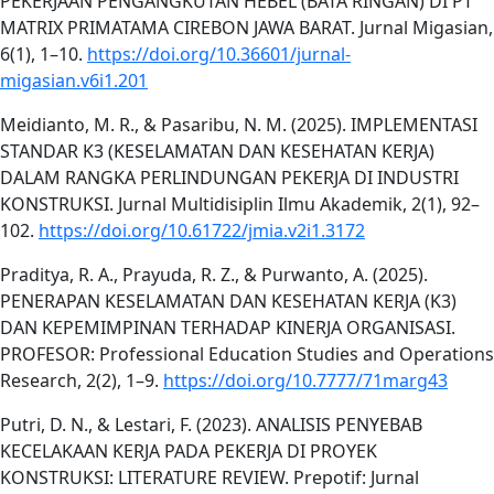
PEKERJAAN PENGANGKUTAN HEBEL (BATA RINGAN) DI PT
MATRIX PRIMATAMA CIREBON JAWA BARAT. Jurnal Migasian,
6(1), 1–10.
https://doi.org/10.36601/jurnal-
migasian.v6i1.201
Meidianto, M. R., & Pasaribu, N. M. (2025). IMPLEMENTASI
STANDAR K3 (KESELAMATAN DAN KESEHATAN KERJA)
DALAM RANGKA PERLINDUNGAN PEKERJA DI INDUSTRI
KONSTRUKSI. Jurnal Multidisiplin Ilmu Akademik, 2(1), 92–
102.
https://doi.org/10.61722/jmia.v2i1.3172
Praditya, R. A., Prayuda, R. Z., & Purwanto, A. (2025).
PENERAPAN KESELAMATAN DAN KESEHATAN KERJA (K3)
DAN KEPEMIMPINAN TERHADAP KINERJA ORGANISASI.
PROFESOR: Professional Education Studies and Operations
Research, 2(2), 1–9.
https://doi.org/10.7777/71marg43
Putri, D. N., & Lestari, F. (2023). ANALISIS PENYEBAB
KECELAKAAN KERJA PADA PEKERJA DI PROYEK
KONSTRUKSI: LITERATURE REVIEW. Prepotif: Jurnal