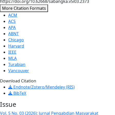
https://doi.org/10.62668/sabangka.v5i03.2373
More Citation Formats
ACM
ACS
APA
ABNT
Chicago
Harvard
IEEE
MLA
Turabian
Vancouver
Download Citation
Endnote/Zotero/Mendeley (RIS)
BibTeX
Issue
Vol. 5 No. 03 (2026): Jurnal Pengabdian Masyarakat