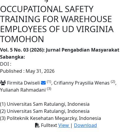
Submit manuscript
OCCUPATIONAL SAFETY
TRAINING FOR WAREHOUSE
EMPLOYEES OF UD VIRGINIA
TOMOHON
Vol. 5 No. 03 (2026): Jurnal Pengabdian Masyarakat
Sabangka
:
DOI :
https://doi.org/10.62668/sabangka.v5i03.2373
Published : May 31, 2026
(1)
(2)
Firmita Dwiseli
, Crifianny Praysilia Wenas
,
(3)
Yulianah Rahmadani
(1) Universitas Sam Ratulangi, Indonesia
(2) Universitas Sam Ratulangi, Indonesia
(3) Politeknik Kesehatan Megarzky, Indonesia
Fulltext
View
|
Download