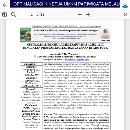
OPTIMALISASI KINERJA UMKM PARIWISATA MELALUI PENGUATAN PROMOSI DIGITAL DAN LAYANAN DI ABU TOUR
Dow