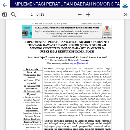
IMPLEMENTASI PERATURAN DAERAH NOMOR 3 TAHUN 2017 TENTANG KAWASAN TANPA ROKOK (KTR) DI SEKOLAH MENENGAH KEJURUAN (SMK) PADA WILAYAH KERJA PUSKESMAS KEBUN KOPI KOTA JAMBI
Dow