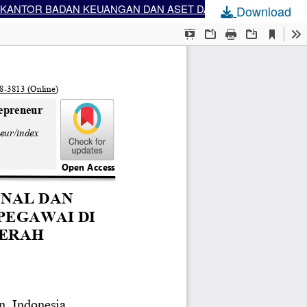
PENGARUH KEPEMIMPINAN TRANSFORMASIONAL DAN KECERDASAN EMOSIONAL TERHADAP KINERJA PEGAWAI DI KANTOR BADAN KEUANGAN DAN ASET DAERAH KABUPATEN OKU
Download