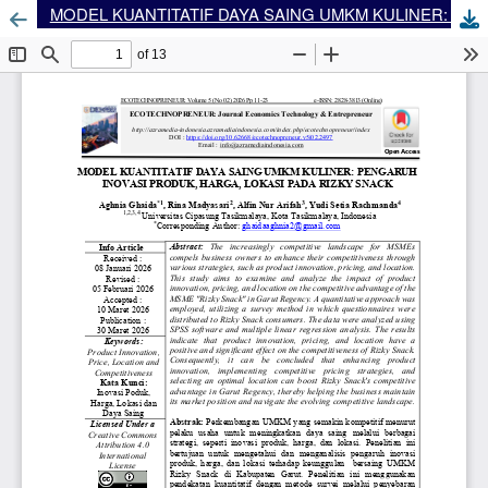
MODEL KUANTITATIF DAYA SAING UMKM KULINER: PENGARUH INOVASI PRODUK, HARGA, LOKASI PADA RIZKY SNACK
Dow