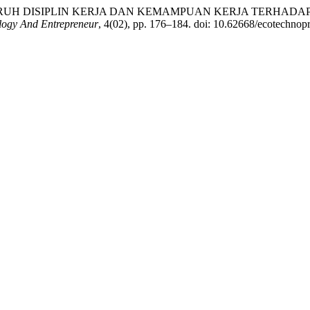
25) “PENGARUH DISIPLIN KERJA DAN KEMAMPUAN KERJA TERH
gy And Entrepreneur
, 4(02), pp. 176–184. doi: 10.62668/ecotechnop