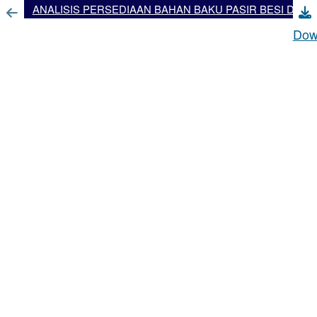
ANALISIS PERSEDIAAN BAHAN BAKU PASIR BESI DI PT.SEMEN BATURAJA
Dow