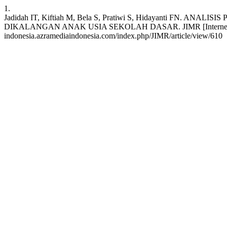
1.
Jadidah IT, Kiftiah M, Bela S, Pratiwi S, Hidayanti
DIKALANGAN ANAK USIA SEKOLAH DASAR. JIMR [Internet]. 2023 Ju
indonesia.azramediaindonesia.com/index.php/JIMR/article/view/610