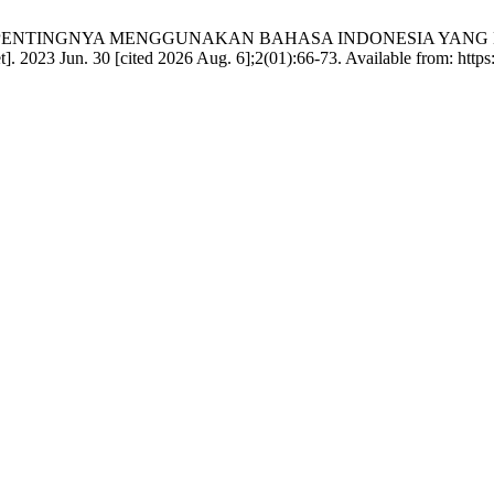
 FN. ANALISIS PENTINGNYA MENGGUNAKAN BAHASA INDONESI
n. 30 [cited 2026 Aug. 6];2(01):66-73. Available from: https:/