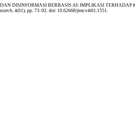
EPFAKE DAN DISINFORMASI BERBASIS AI: IMPLIKASI TERHA
esearch
, 4(01), pp. 73–92. doi: 10.62668/jimr.v4i01.1551.