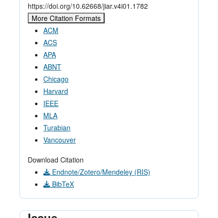
https://doi.org/10.62668/jiar.v4i01.1782
More Citation Formats
ACM
ACS
APA
ABNT
Chicago
Harvard
IEEE
MLA
Turabian
Vancouver
Download Citation
Endnote/Zotero/Mendeley (RIS)
BibTeX
Issue